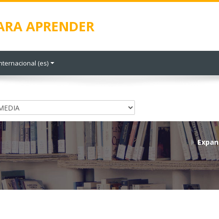
PARA APRENDER
nternacional ‎(es)‎
Expan