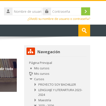
Nombre
de
Acceder
Contraseña
usuario
¿Olvidó su nombre de usuario o contraseña?
Buscar
cursos
Enviar
Salta Navegación
Navegación
Página Principal
Mis cursos
dir todo
Mis cursos
Cursos
PROYECTO SOY BACHILLER
LENGUAJE Y LITERARTURA 2023-
2024
Maestría
2025 - 2026