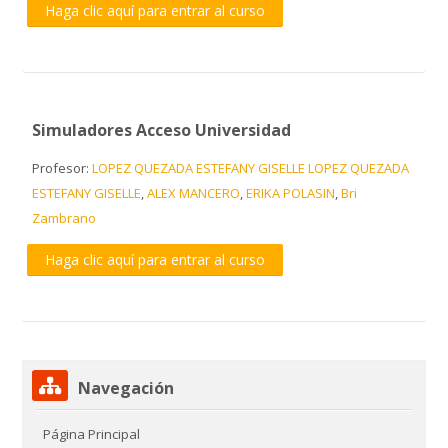
Haga clic aquí para entrar al curso
Simuladores Acceso Universidad
Profesor:
LOPEZ QUEZADA ESTEFANY GISELLE LOPEZ QUEZADA
ESTEFANY GISELLE
,
ALEX MANCERO
,
ERIKA POLASIN
,
Bri
Zambrano
Haga clic aquí para entrar al curso
Salta Navegación
Navegación
Página Principal