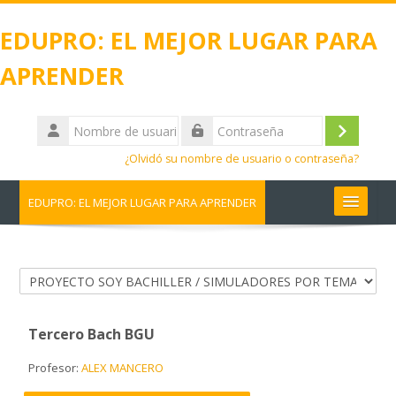
Salta al contenido principal
EDUPRO: EL MEJOR LUGAR PARA
APRENDER
Nombre
de
Acceder
Contraseña
usuario
¿Olvidó su nombre de usuario o contraseña?
EDUPRO: EL MEJOR LUGAR PARA APRENDER
Español - Internacional ‎(es)‎
Buscar
Categorías
cursos
Enviar
Tercero Bach BGU
Profesor:
ALEX MANCERO